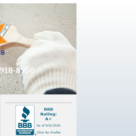
 918-8950