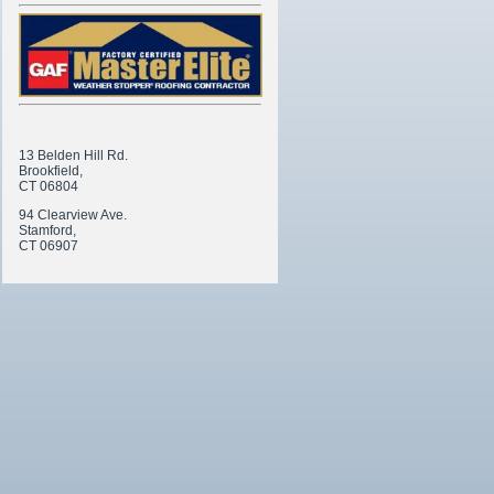
13 Belden Hill Rd.
Brookfield,
CT 06804
94 Clearview Ave.
Stamford,
CT 06907