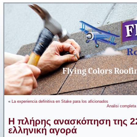
Flying Colors Roofi
«
La experiencia definitiva en Stake para los aficionados
Analisi completa
Η πλήρης ανασκόπηση της 2
ελληνική αγορά