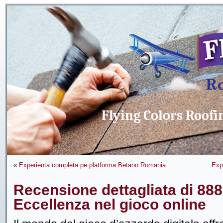
Flying Colors Roofi
«
Experienta completa pe platforma Betano Romania
Exp
Recensione dettagliata di 88
Eccellenza nel gioco online