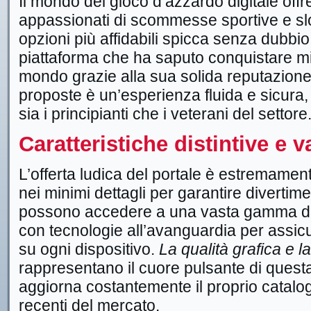
Il mondo del gioco d’azzardo digitale offre
appassionati di scommesse sportive e slo
opzioni più affidabili spicca senza dubbi
piattaforma che ha saputo conquistare milion
mondo grazie alla sua solida reputazione
proposte è un’esperienza fluida e sicura
sia i principianti che i veterani del settore
Caratteristiche distintive e v
L’offerta ludica del portale è estremament
nei minimi dettagli per garantire divertime
possono accedere a una vasta gamma di tit
con tecnologie all’avanguardia per assic
su ogni dispositivo.
La qualità grafica e la
rappresentano il cuore pulsante di quest
aggiorna costantemente il proprio catalog
recenti del mercato.