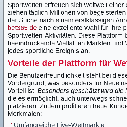
Sportwetten erfreuen sich weltweit einer
ziehen täglich Millionen von begeisterte
der Suche nach einem erstklassigen Anbie
bet365 de
eine exzellente Wahl für Ihre 
Sportwetten-Aktivitäten. Diese Plattform b
beeindruckende Vielfalt an Märkten und 
jedes sportliche Ereignis an.
Vorteile der Plattform für W
Die Benutzerfreundlichkeit steht bei di
Vordergrund, was besonders für Neuein
Vorteil ist.
Besonders geschätzt wird die i
die es ermöglicht, auch unterwegs schnel
platzieren. Zudem profitieren treue Kun
Merkmalen:
Umfangreiche Live-Wettmärkte