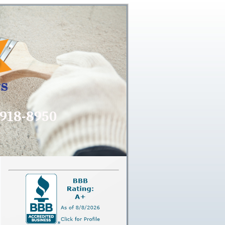
 918-8950