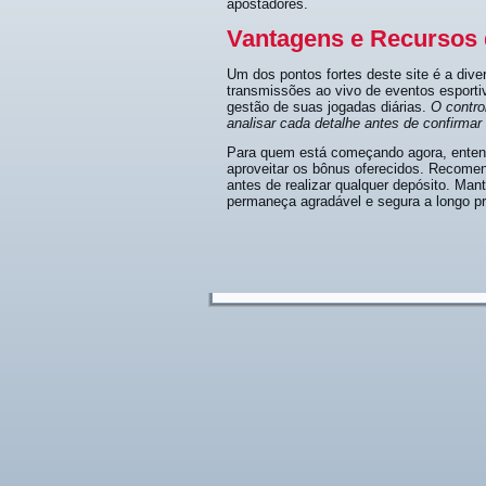
apostadores.
Vantagens e Recursos 
Um dos pontos fortes deste site é a dive
transmissões ao vivo de eventos esportivo
gestão de suas jogadas diárias.
O contro
analisar cada detalhe antes de confirmar 
Para quem está começando agora, enten
aproveitar os bônus oferecidos. Recome
antes de realizar qualquer depósito. Man
permaneça agradável e segura a longo p