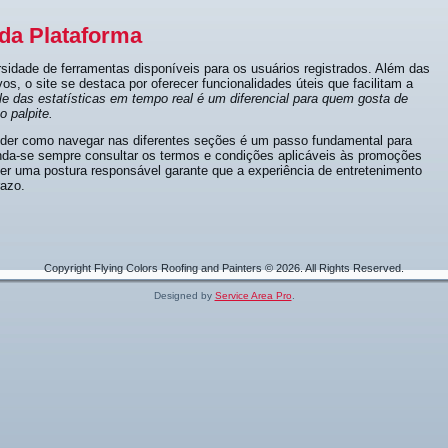
da Plataforma
rsidade de ferramentas disponíveis para os usuários registrados. Além das
s, o site se destaca por oferecer funcionalidades úteis que facilitam a
le das estatísticas em tempo real é um diferencial para quem gosta de
o palpite.
der como navegar nas diferentes seções é um passo fundamental para
nda-se sempre consultar os termos e condições aplicáveis às promoções
ter uma postura responsável garante que a experiência de entretenimento
razo.
Copyright Flying Colors Roofing and Painters © 2026. All Rights Reserved.
Designed by
Service Area Pro
.