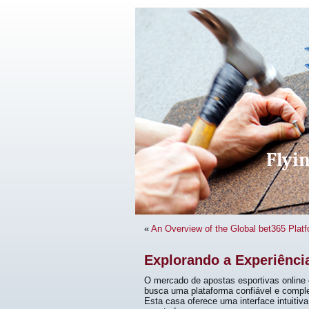
Flyi
«
An Overview of the Global bet365 Plat
Explorando a Experiênci
O mercado de apostas esportivas online 
busca uma plataforma confiável e compl
Esta casa oferece uma interface intuiti