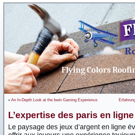
Flying Colors Roofi
«
An In-Depth Look at the bwin Gaming Experience
Erfahrung
L’expertise des paris en ligne
Le paysage des jeux d’argent en ligne 