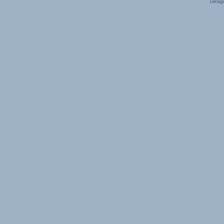
Desig