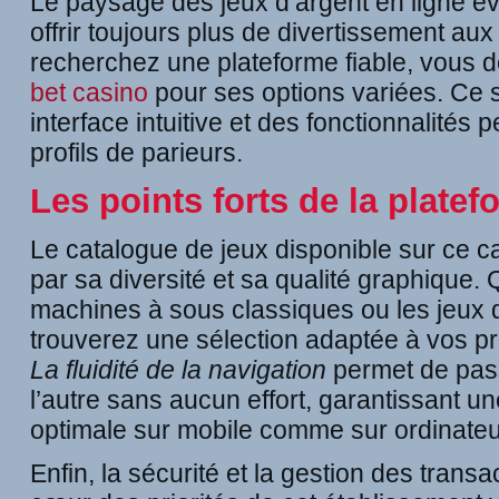
Le paysage des jeux d’argent en ligne 
offrir toujours plus de divertissement aux 
recherchez une plateforme fiable, vous d
bet casino
pour ses options variées. Ce s
interface intuitive et des fonctionnalités
profils de parieurs.
Les points forts de la platef
Le catalogue de jeux disponible sur ce c
par sa diversité et sa qualité graphique.
machines à sous classiques ou les jeux d
trouverez une sélection adaptée à vos p
La fluidité de la navigation
permet de pass
l’autre sans aucun effort, garantissant un
optimale sur mobile comme sur ordinateu
Enfin, la sécurité et la gestion des tran