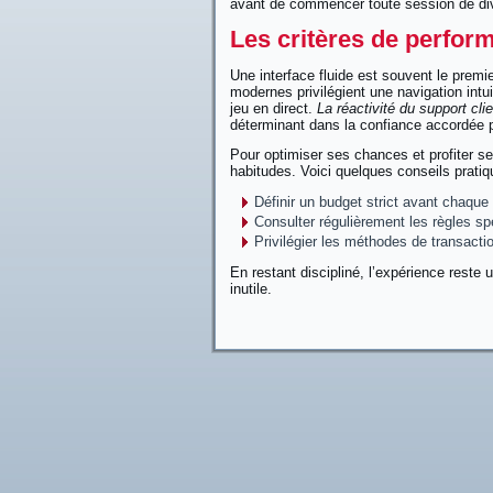
avant de commencer toute session de di
Les critères de perform
Une interface fluide est souvent le premie
modernes privilégient une navigation int
jeu en direct.
La réactivité du support clie
déterminant dans la confiance accordée 
Pour optimiser ses chances et profiter s
habitudes. Voici quelques conseils pratiq
Définir un budget strict avant chaque
Consulter régulièrement les règles sp
Privilégier les méthodes de transacti
En restant discipliné, l’expérience reste u
inutile.