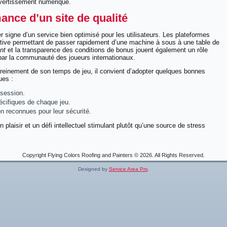
vertissement numérique.
ance d’un site de qualité
r signe d’un service bien optimisé pour les utilisateurs. Les plateformes
uitive permettant de passer rapidement d’une machine à sous à une table de
nt
et la transparence des conditions de bonus jouent également un rôle
par la communauté des joueurs internationaux.
ereinement de son temps de jeu, il convient d’adopter quelques bonnes
ues :
 session.
écifiques de chaque jeu.
on reconnues pour leur sécurité.
n plaisir et un défi intellectuel stimulant plutôt qu’une source de stress
Copyright Flying Colors Roofing and Painters © 2026. All Rights Reserved.
Designed by
Service Area Pro
.