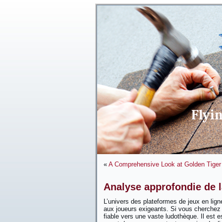
Flyi
«
A Comprehensive Look at Golden Tige
Analyse approfondie de 
L’univers des plateformes de jeux en lign
aux joueurs exigeants. Si vous cherchez 
fiable vers une vaste ludothèque. Il est e