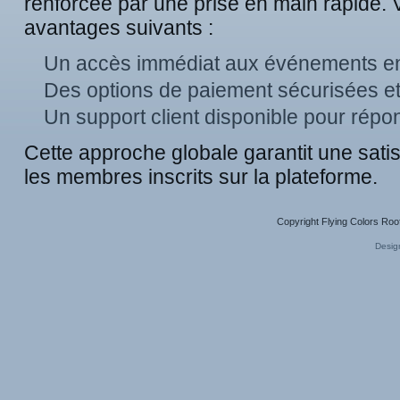
renforcée par une prise en main rapide. 
avantages suivants :
Un accès immédiat aux événements en 
Des options de paiement sécurisées et
Un support client disponible pour répon
Cette approche globale garantit une satis
les membres inscrits sur la plateforme.
Copyright Flying Colors Roo
Desig