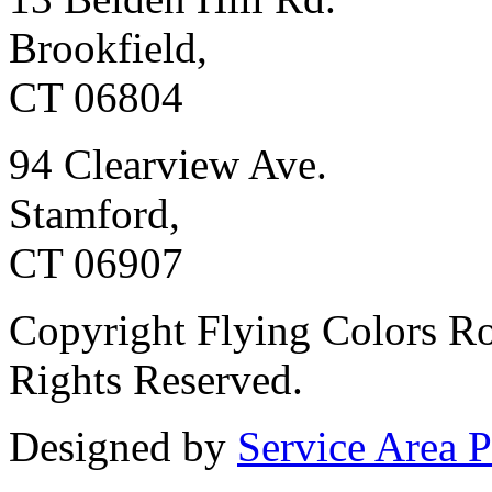
Brookfield,
CT 06804
94 Clearview Ave.
Stamford,
CT 06907
Copyright Flying Colors Ro
Rights Reserved.
Designed by
Service Area P