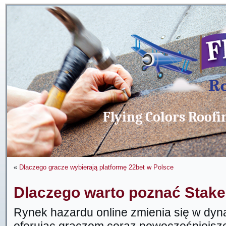
Flying Colors Roofi
«
Dlaczego gracze wybierają platformę 22bet w Polsce
Dlaczego warto poznać Stake
Rynek hazardu online zmienia się w dy