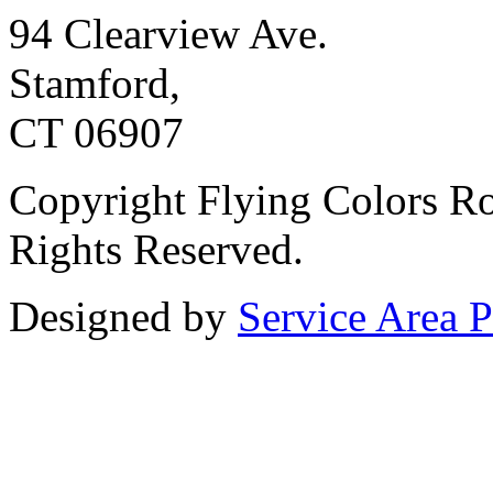
94 Clearview Ave.
Stamford,
CT 06907
Copyright Flying Colors Ro
Rights Reserved.
Designed by
Service Area P