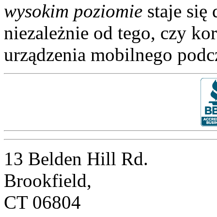
wysokim poziomie
staje się
niezależnie od tego, czy ko
urządzenia mobilnego podc
13 Belden Hill Rd.
Brookfield,
CT 06804