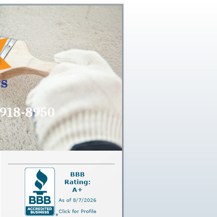
 918-8950