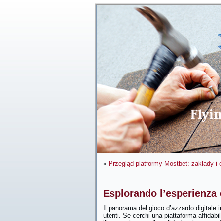
Flyi
«
Przegląd platformy Mostbet: zakłady i 
Esplorando l’esperienza 
Il panorama del gioco d’azzardo digitale i
utenti. Se cerchi una piattaforma affidabil